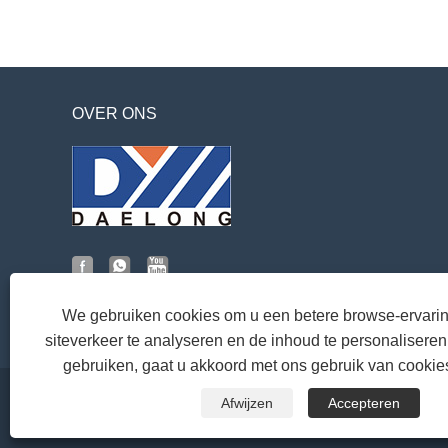
OVER ONS
We gebruiken cookies om u een betere browse-ervaring
siteverkeer te analyseren en de inhoud te personaliseren.
gebruiken, gaat u akkoord met ons gebruik van cookie
Afwijzen
Accepteren
Copyright © 2022 Taizhou Huangyan Daelong Mold Co., Ltd