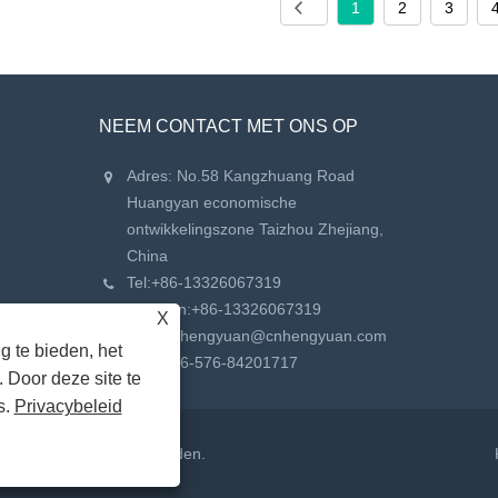
1
2
3
NEEM CONTACT MET ONS OP
Adres: No.58 Kangzhuang Road
Huangyan economische
ontwikkelingszone Taizhou Zhejiang,
China
Tel:
+86-13326067319
Telefoon:
+86-13326067319
X
E-mail:
hengyuan@cnhengyuan.com
 te bieden, het
Fax: +86-576-84201717
 Door deze site te
s.
Privacybeleid
. Alle rechten voorbehouden.