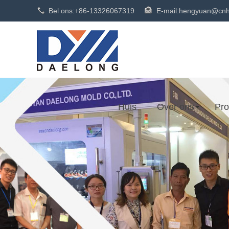
Bel ons:
+86-13326067319
E-mail:
hengyuan@cnh
Huis
Over ons
Pro