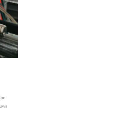
ipe
euws