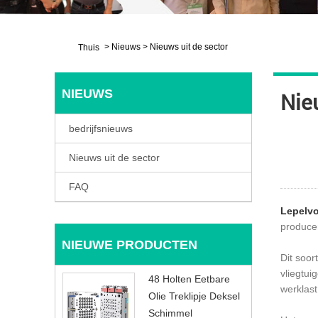
>
Nieuws
>
Nieuws uit de sector
Thuis
NIEUWS
Nie
bedrijfsnieuws
Nieuws uit de sector
FAQ
Lepelvo
producer
NIEUWE PRODUCTEN
Dit soor
vliegtui
48 Holten Eetbare
werklast
Olie Treklipje Deksel
Schimmel