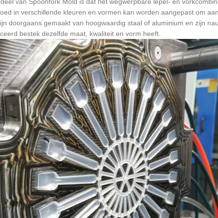
deel van Spoonfork Mold is dat het wegwerpbare lepel- en vorkcombina
oed in verschillende kleuren en vormen kan worden aangepast om aan 
ijn doorgaans gemaakt van hoogwaardig staal of aluminium en zijn na
eerd bestek dezelfde maat, kwaliteit en vorm heeft.