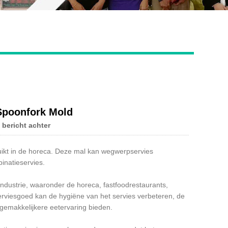
Live
Spoonfork Mold
 bericht achter
uikt in de horeca. Deze mal kan wegwerpservies
inatieservies.
-industrie, waaronder de horeca, fastfoodrestaurants,
serviesgoed kan de hygiëne van het servies verbeteren, de
 gemakkelijkere eetervaring bieden.