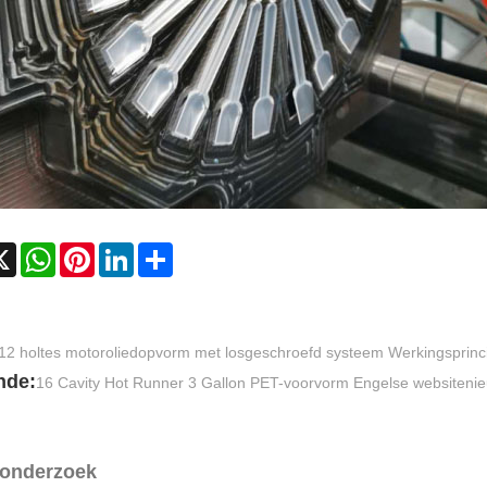
cebook
X
WhatsApp
Pinterest
LinkedIn
Share
12 holtes motoroliedopvorm met losgeschroefd systeem Werkingsprinc
nde:
16 Cavity Hot Runner 3 Gallon PET-voorvorm Engelse websiteni
 onderzoek