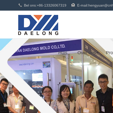
Bel ons:
+86-13326067319
E-mail:
hengyuan@cnh
Huis
Over ons
Pro