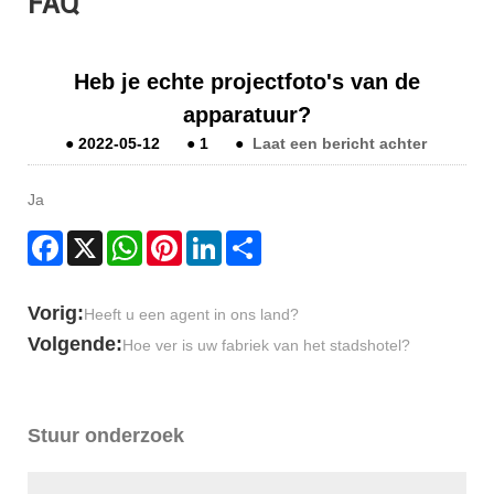
FAQ
Heb je echte projectfoto's van de
apparatuur?
●
2022-05-12
●
1
●
Laat een bericht achter
Ja
Facebook
X
WhatsApp
Pinterest
LinkedIn
Share
Vorig:
Heeft u een agent in ons land?
Volgende:
Hoe ver is uw fabriek van het stadshotel?
Stuur onderzoek